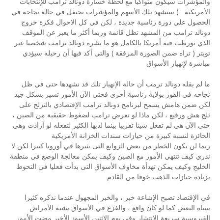
والمؤشرات سيكون متواكبا مع لحظة خسارة دونالد ترامب للإنتخابات
الأمريكية ( سنشهد تلك الأسهم والمؤشرات تحتفل في حالة نجاحه في
الحصول علي دورة رئاسية جديدة ، لكن في كل الاحوال فكرة خروج
دونالد ترامب من المشهد تظل قائمة وربما أكثر ما يعبر عن الموقف
الذي تورطت فيه أمريكا بالكامل هو ما نشره دونالد ترامب شخصيا عبر
تويتر ( تراه ضمن الصورة المرفقة ) والتى أكد فيها أن رحيله سيؤدي
مباشرة لإنهيار الأسواق
ما لم يقله دونالد ترمب أن حالة الإنهيار تلك قد نشهدها حتى في ظل
نجاحه في الفوز بولاية رئاسية أخرى فحتى الآن الأمور تسير بشكل جيد
لكن ضمن هامش يسمح لبرنامج دونالد ترامب الإقتصادي بالتزلج على
ثلج هش ورفيع ، لكن ماذا لو تعرض ترامب لضغوط حقيقية من الصين ،
حتى الآن هي لم تفعل شيئا تقريبا بينما لديها الكثير لتفعله لو أرادت وهي
الحائزة لنسبة كبيرة من حيازات سندات الخزانة الأمريكية
ربما لن يكون الخطر من بعض الزوابع التى يثيرها في أوروبا كبيرا لكن لا
ندري كيف تنتهي الأمور مع الصين وكيف يمكن معالجة الوضع في منطقة
الخليج وكيف يمكن تهدأة مخاوف الأسواق التى بدأت فعليا في التحوط
بزيادة حيازات الذهب خوفا من القادم
في الإقتصاد تصبح الإشاعة خبر ، والخبر المجهول عندما نذكره كثيرا
يتبناه البعض كما لو كان واقع ، والفزع في الأسواق يشبه الأمراض
الفيروسية سريعة الإنتشار وفي يوم الإثنين الأسود الأخير مضت الأمور