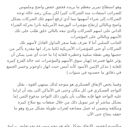
وهو استطاع تمرير معظم ما يريده فحقق خفض واضح وملموس
للضرائب استفادت منه الشركات كثيرا لكن يمكن رصد حالة توجه
الشركات إلى شراء أسهمها مما أدي لرفع أسهم تلك الشركات بشكل
واضح وبالتالي إرتفاع مؤشرات البورصة الأمريكية تاثرا بحركة الشراء
الذاتي على اسهم الشركات والذي تبعه بالتالي خلق طلب على تلك
الأسهم وبالتالي على المؤشرات
الجانب السلبي أننا لا نعرف يقينا سعر التداول العادل لأسهم تلك
الشركات أو حتى للمؤشرات الأمريكية لكننا ندرك انها مقدرة بأكبر من
حجمها وهي نقطة سلبية وخطيرة للغاية إذا ما حدث أي شئ يمكن أن
يؤثر عليها فسرعة إنهيار سوق الأسهم والمؤشرات عند حالة الفزع كبيرة
للغاية ( نتذكر الإثنين الأسود كأنه أمس حيث انهار داوجونز وخسر الجميع
في دقائق ما حصدوه في سنوات )
وفيما يخص الإنفاق العسكري هو متوجه لذلك بمنتهي القوة ، يقلل
التواجد العسكري في كل مكان وحتى في الأماكن التى يجد أن لزاما
عليه التواجد فيها فإنه يطالب بأن يكون ذلك التواجد مدفوع الثمن إما
بشكل مباشر أو عبر تمويل ذلك من خلال صفقات بيع سلاح كبيرة
ومكلفة وتضمن له عمل مصانعه لفترات طويلة بشكل مربح وهو ما
حققه بنجاح حتى الآن
وبالنسبة لتخفيض الإنفاق بشكل عام هو يتجه وبسرعة نحو تقليص برامج