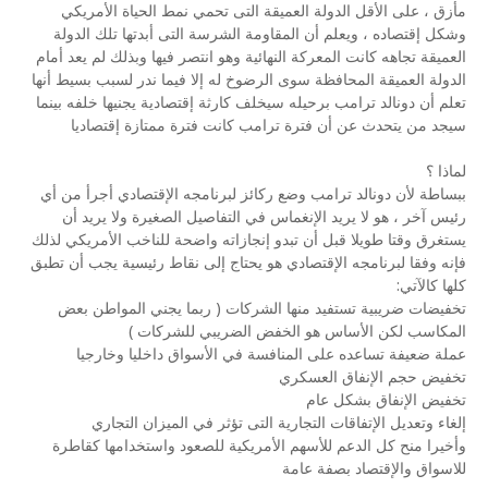
مأزق ، على الأقل الدولة العميقة التى تحمي نمط الحياة الأمريكي
وشكل إقتصاده ، ويعلم أن المقاومة الشرسة التى أبدتها تلك الدولة
العميقة تجاهه كانت المعركة النهائية وهو انتصر فيها وبذلك لم يعد أمام
الدولة العميقة المحافظة سوى الرضوخ له إلا فيما ندر لسبب بسيط أنها
تعلم أن دونالد ترامب برحيله سيخلف كارثة إقتصادية يجنيها خلفه بينما
سيجد من يتحدث عن أن فترة ترامب كانت فترة ممتازة إقتصاديا
لماذا ؟
ببساطة لأن دونالد ترامب وضع ركائز لبرنامجه الإقتصادي أجرأ من أي
رئيس آخر ، هو لا يريد الإنغماس في التفاصيل الصغيرة ولا يريد أن
يستغرق وقتا طويلا قبل أن تبدو إنجازاته واضحة للناخب الأمريكي لذلك
فإنه وفقا لبرنامجه الإقتصادي هو يحتاج إلى نقاط رئيسية يجب أن تطبق
كلها كالآتي:
تخفيضات ضريبية تستفيد منها الشركات ( ربما يجني المواطن بعض
المكاسب لكن الأساس هو الخفض الضريبي للشركات )
عملة ضعيفة تساعده على المنافسة في الأسواق داخليا وخارجيا
تخفيض حجم الإنفاق العسكري
تخفيض الإنفاق بشكل عام
إلغاء وتعديل الإتفاقات التجارية التى تؤثر في الميزان التجاري
وأخيرا منح كل الدعم للأسهم الأمريكية للصعود واستخدامها كقاطرة
للاسواق والإقتصاد بصفة عامة