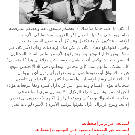
أيا كان ما أكتبه حاليا فلا شك أن بعضكم سيتفق معه وبعضكم سيرفضه
تماما ربما حتى مكتفيا بالعنوان لكن الغريب أنه دائما في الأزمات
الإقتصادية تكون الأزمة تكتمل وتتشكل أمام عيون الجميع متابعين
وخبراء لكنها تقع فجأة ، كأن لم تكن هناك إرهاصات وكأن الأمر كان غير
ممكنا وغير قابل للتوقع بينما بعد وقوع الأزمة يتسابق السادة المحللون
لتفسير ما حدث وكيف أنه منطقي ، ويغيب عن هؤلاء أن هذا ( المنطقي )
كان يتشكل أمامهم بينما كانوا يتحدثون ويحللون في كلا الإتجاهين بتوقع
هبوط الأسواق أو صعودها دون أن يقطعوا برأي ودون أن يتنبهوا أن
الفقاعة على وشك الإنفجار ، وللأسف الكثير من المتداولين يتابعون
سخافات هؤلاء بإهتمام وقد يبنون مراكز تداول كبيرة وفقا لتوقعات هؤلاء
الخبراء ممن يشبهون خبراء الزلازل ، لا يفعلون سوى المتابعة في
محاولة للتعلم والتنبؤ بمكان وموعد الزلزال لكنهم لا يصدرون أي تحذير
إلا بعد وقوع الزلزال الأول ليقولوا قولتهم الأثيرة ( الأسوء لم يأت بعد )
للمتابعة عبر تويتر إضغط هنا
للمتابعة عبر الصفحة الرسمية على الفيسبوك إضغط هنا