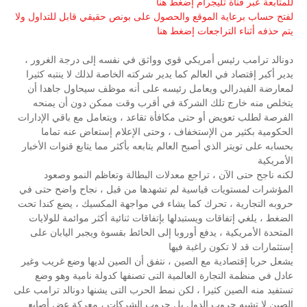
للمتابعة عبر قناة تليجرام إضغط هنا
لفتح حساب برعاية الموقع والحصول على بونص حقيقي قابل للتداول ولا
يتم حذفه أثناء التراجعات إضغط هنا
دونالد ترامب رئيس أمريكي قوي وواثق في نفسه إلى درجة الغرور ،
يدير أكبر إقتصاد في العالم كما يدير شركته الخاصة لذلك لا ينتبه كثيرا
لمعارضة الفيدرالي ويعامل رئيسه على أنه موظف سيحاول جاهدا أن
يتخلص منه خارج تلك الشركة في أقرب وقت ممكن دون أن يمنحه
الفرصة لطلب تعويض أو حتى مكافأة تقاعد ، ويتعامل مع باقي الإدارات
الحكومية بكثير من الإستخفاف ، وحتى الإعلام إستعاض عنه تماما
بحسابه على تويتر الذي أصبح العالم يتابعه بأكثر مما يتابع قنوات الأخبار
الأمريكية
لكنه ناجح حتى الآن ، تراجع معدلات البطالة وتعاظم النمو وصعود
المؤشرات لمستويات قياسية لم تشهدها من قبل ، نجاح واضح حتى في
حروبه التجارية ، تحرك كما يشاء في مواجهة المكسيك ، يضع كندا تحت
الضغط ، يلغي إتفاقات ويستبدلها بإتفاقات ثنائية أكثر موائمة للولايات
المتحدة الأمريكية ، يدفع أوروبا إلى الحائط بقسوة ويجبر اليابان على
إستثمارات قد لا تكون راغبة فيها
يشعل حربا إقتصادية مع الصين ، نتفق أن الصين لديها وضع غريب وغير
عادل في منظمة التجارة العالمية التى تصنفها كدولة نامية وهو وضع
تستفيد منه الصين كثيرا ، لكن نمط الحرب التى يشنها دونالد ترامب على
الصين لا تشبه حروب الدول بل حروب الشركات ، معركة عض أصابع