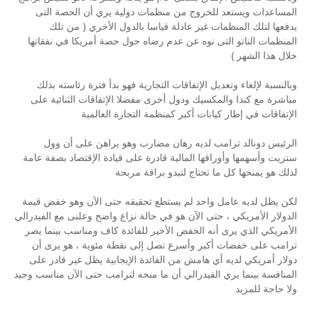
المساعدات ويستعد للخروج من منظمات دولية يري أن الحصة التى
يدفعها لتلك المنظمات غير عادلة قياسا بالدول الأخري ( من تلك
المنظمات الناتو التى نوه عن عدم رضاه حول حصة أمريكا في نفقاتها
خلال هذا الشهر )
وبالنسبة لإلغاء وتعديل الإتفاقات التجارية فهو بدأ فترة رئاسته بذلك
مباشرة مع كندا والمكسيك ودول أخرى مفضلا الإتفاقات الثنائية على
الإتفاقات في إطار كيانات أكبر كمنظمة التجارة العالمية
الرئيس دونالد ترامب لديه رهان مضارب وهو يراهن على أن وول
ستريت وأسهمها وأوراقها المالية قادرة على قيادة الإقتصاد بصفة عامة
لذلك هو يمنحها كل ما تحتاج لتبدو براقة مربحة
لكن يظل لديه عامل واحد لم يستطع تحقيقه حتى الآن وهو خفض قيمة
الدولار الأمريكي ، حتى الآن هو في حالة نزاع واضح وعلنى مع الفيدرالي
الأمريكي الذي يرى أنه الخفض الأخير للفائدة كاف ومناسب بينما يصر
ترامب على خفضات أكبر وأسرع تصل إلى نقطة مئوية ، هو يرى أن
دولار أمريكي لديه أي هامش من الفائدة الإيجابية يظل غير قادر على
المنافسة بينما يري الفيدرالي أن ما منحه لترامب حتى الآن مناسب وجيد
ولا حاجة للمزيد