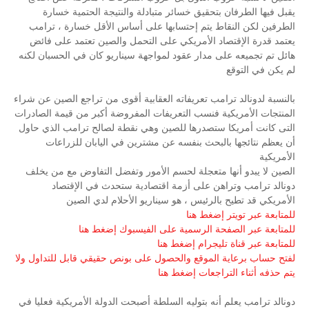
يقبل فيها الطرفان بتحقيق خسائر متبادلة والنتيجة الحتمية خسارة
الطرفين لكن النقاط يتم إحتسابها على أساس الأقل خسارة ، ترامب
يعتمد قدرة الإقتصاد الأمريكي على التحمل والصين تعتمد على فائض
هائل تم تجميعه على مدار عقود لمواجهة سيناريو كان في الحسبان لكنه
لم يكن في التوقع
بالنسبة لدونالد ترامب تعريفاته العقابية أقوى من تراجع الصين عن شراء
المنتجات الأمريكية فنسب التعريفات المفروضة أكبر من قيمة الصادرات
التى كانت أمريكا ستصدرها للصين وهي نقطة لصالح ترامب الذي حاول
أن يعظم نتائجها بالبحث بنفسه عن مشترين في اليابان للزراعات
الأمريكية
الصين لا يبدو أنها متعجلة لحسم الأمور وتفضل التفاوض مع من يخلف
دونالد ترامب وتراهن على أزمة اقتصادية ستحدث في الإقتصاد
الأمريكي قد تطيح بالرئيس ، هو سيناريو الأحلام لدي الصين
للمتابعة عبر تويتر إضغط هنا
للمتابعة عبر الصفحة الرسمية على الفيسبوك إضغط هنا
للمتابعة عبر قناة تليجرام إضغط هنا
لفتح حساب برعاية الموقع والحصول على بونص حقيقي قابل للتداول ولا
يتم حذفه أثناء التراجعات إضغط هنا
دونالد ترامب يعلم أنه بتوليه السلطة أصبحت الدولة الأمريكية فعليا في