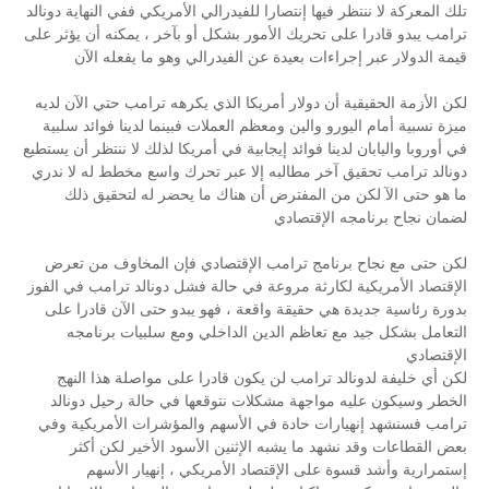
تلك المعركة لا ننتظر فيها إنتصارا للفيدرالي الأمريكي ففي النهاية دونالد
ترامب يبدو قادرا على تحريك الأمور بشكل أو بآخر ، يمكنه أن يؤثر على
قيمة الدولار عبر إجراءات بعيدة عن الفيدرالي وهو ما يفعله الآن
لكن الأزمة الحقيقية أن دولار أمريكا الذي يكرهه ترامب حتي الآن لديه
ميزة نسبية أمام اليورو والين ومعظم العملات فبينما لدينا فوائد سلبية
في أوروبا واليابان لدينا فوائد إيجابية في أمريكا لذلك لا ننتظر أن يستطيع
دونالد ترامب تحقيق آخر مطالبه إلا عبر تحرك واسع مخطط له لا ندري
ما هو حتى الآ لكن من المفترض أن هناك ما يحضر له لتحقيق ذلك
لضمان نجاح برنامجه الإقتصادي
لكن حتى مع نجاح برنامج ترامب الإقتصادي فإن المخاوف من تعرض
الإقتصاد الأمريكية لكارثة مروعة في حالة فشل دونالد ترامب في الفوز
بدورة رئاسية جديدة هي حقيقة واقعة ، فهو يبدو حتى الآن قادرا على
التعامل بشكل جيد مع تعاظم الدين الداخلي ومع سلبيات برنامجه
الإقتصادي
لكن أي خليفة لدونالد ترامب لن يكون قادرا على مواصلة هذا النهج
الخطر وسيكون عليه مواجهة مشكلات نتوقعها في حالة رحيل دونالد
ترامب فسنشهد إنهيارات حادة في الأسهم والمؤشرات الأمريكية وفي
بعض القطاعات وقد نشهد ما يشبه الإثنين الأسود الأخير لكن أكثر
إستمرارية وأشد قسوة على الإقتصاد الأمريكي ، إنهيار الأسهم