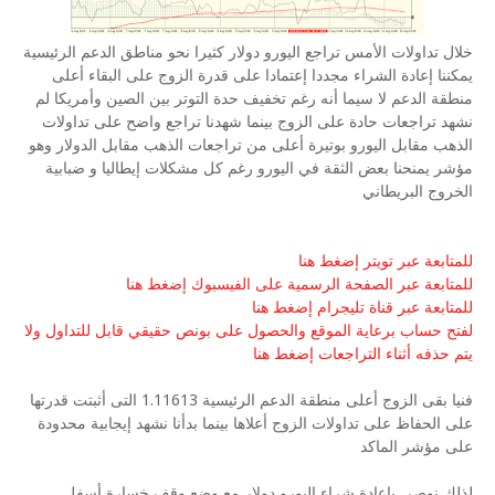
خلال تداولات الأمس تراجع اليورو دولار كثيرا نحو مناطق الدعم الرئيسية
يمكننا إعادة الشراء مجددا إعتمادا على قدرة الزوج على البقاء أعلى
منطقة الدعم لا سيما أنه رغم تخفيف حدة التوتر بين الصين وأمريكا لم
نشهد تراجعات حادة على الزوج بينما شهدنا تراجع واضح على تداولات
الذهب مقابل اليورو بوتيرة أعلى من تراجعات الذهب مقابل الدولار وهو
مؤشر يمنحنا بعض الثقة في اليورو رغم كل مشكلات إيطاليا و ضبابية
الخروج البريطاني
للمتابعة عبر تويتر إضغط هنا
للمتابعة عبر الصفحة الرسمية على الفيسبوك إضغط هنا
للمتابعة عبر قناة تليجرام إضغط هنا
لفتح حساب برعاية الموقع والحصول على بونص حقيقي قابل للتداول ولا
يتم حذفه أثناء التراجعات إضغط هنا
فنيا بقى الزوج أعلى منطقة الدعم الرئيسية 1.11613 التى أثبتت قدرتها
على الحفاظ على تداولات الزوج أعلاها بينما بدأنا نشهد إيجابية محدودة
على مؤشر الماكد
لذلك نوصي بإعادة شراء اليورو دولار مع وضع وقف خسارة أسفل