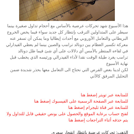
هذا الأسبوع شهد تحركات عرضية بالأساس مع أحجام تداول صغيرة بينما
سيطر على المتداولين الترقب بإنتظار كل جديد سواء فيما يخص الخروج
البريطاني والتعامل الأوروبي مع أحداث إيطاليا وما يمكن أن تسفر عنه
معركة تكسير العظام بين دونالد ترامب والصين بينما لم يعطي الفيدارلي
في لقاءه المنتظر بالأمس أي دلالات على أي شئ فيما ظل دونالد
ترامب يغرد طيلة الوقت نقدا لأداء الفيدرالي ورئيسه الذي يخطب قبل
نهاية الأسبوع
لكن لدينا بعض الفرص التي نحتاج الى التعامل معها بحذر شديدة ضمن
التحليل المرفق كالآتي
للمتابعة عبر تويتر إضغط هنا
للمتابعة عبر الصفحة الرسمية على الفيسبوك إضغط هنا
للمتابعة عبر قناة تليجرام إضغط هنا
لفتح حساب برعاية الموقع والحصول على بونص حقيقي قابل للتداول ولا
يتم حذفه أثناء التراجعات إضغط هنا
الذهب: تحركات عرضية بإنتظار إنفجار سعري