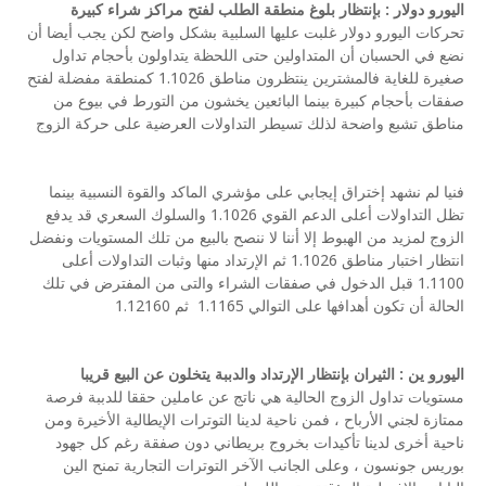
اليورو دولار : بإنتظار بلوغ منطقة الطلب لفتح مراكز شراء كبيرة
تحركات اليورو دولار غلبت عليها السلبية بشكل واضح لكن يجب أيضا أن
نضع في الحسبان أن المتداولين حتى اللحظة يتداولون بأحجام تداول
صغيرة للغاية فالمشترين ينتظرون مناطق 1.1026 كمنطقة مفضلة لفتح
صفقات بأحجام كبيرة بينما البائعين يخشون من التورط في بيوع من
مناطق تشبع واضحة لذلك تسيطر التداولات العرضية على حركة الزوج
فنيا لم نشهد إختراق إيجابي على مؤشري الماكد والقوة النسبية بينما
تظل التداولات أعلى الدعم القوي 1.1026 والسلوك السعري قد يدفع
الزوج لمزيد من الهبوط إلا أننا لا ننصح بالبيع من تلك المستويات ونفضل
انتظار اختبار مناطق 1.1026 ثم الإرتداد منها وثبات التداولات أعلى
1.1100 قبل الدخول في صفقات الشراء والتى من المفترض في تلك
الحالة أن تكون أهدافها على التوالي 1.1165 ثم 1.12160
اليورو ين : الثيران بإنتظار الإرتداد والدببة يتخلون عن البيع قريبا
مستويات تداول الزوج الحالية هي ناتج عن عاملين حققا للدببة فرصة
ممتازة لجني الأرباح ، فمن ناحية لدينا التوترات الإيطالية الأخيرة ومن
ناحية أخرى لدينا تأكيدات بخروج بريطاني دون صفقة رغم كل جهود
بوريس جونسون ، وعلى الجانب الآخر التوترات التجارية تمنح الين