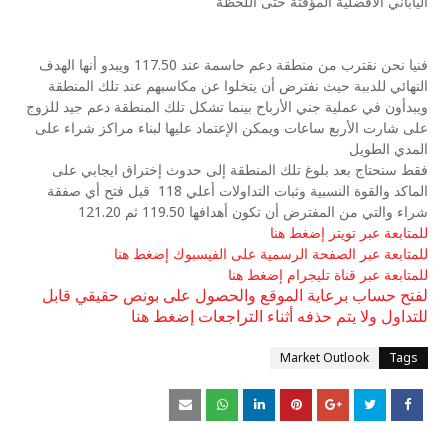
الياباني الافضلية المؤقتة حتى اللحظة
فنيا نحن نقترب من منطقة دعم حاسمة عند 117.50 ويبدو أنها الهدف
النهائي للدببة حيث نفترض أن يتخلوا عن مكاسبهم عند تلك المنطقة
ويبدأون في عملية جني الأرباح بينما تشكل تلك المنطقة دعم جيد للزوج
على شارت الأربع ساعات ويمكن الإعتماد عليها لبناء مراكز شراء على
المدي الطويل
فقط سنحتاج بعد بلوغ تلك المنطقة إلى حدوث إختراق ايجابي على
الماكد والقوة النسبية وثبات التداولات أعلي 118 قبل فتح أي صفقة
شراء والتي من المفترض أن تكون أهدافها 119.50 ثم 121.20
للمتابعة عبر تويتر إضغط هنا
للمتابعة عبر الصفحة الرسمية على الفيسبوك إضغط هنا
للمتابعة عبر قناة تليجرام إضغط هنا
لفتح حساب برعاية الموقع والحصول على بونص حقيقي قابل
للتداول ولا يتم حذفه أثناء التراجعات إضغط هنا
Market Outlook
Tags