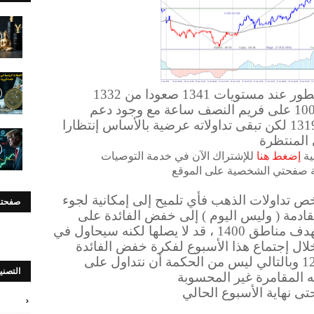
يتداول الذهب وقت كتابة هذه السطور عند مستويات 1341 صعودا من 1332
ويتداول أعلى المتوسط المتحرك 100 على فريم النصف ساعة مع وجود دعم
ضعيف عند 1332 ودعم قوي عند 1319 لكن تبقى تداولاته عرضية بالأساس إنتظارا
 المنتظرة
ية
إضغط هنا
للإشتراك الآن في خدمة التوصيات
ابعة صفحتي الشخصية على الموقع
يخص تداولات الذهب فأي تلميح إلى إمكانية لجوء
صفحتن
لقادمة ( وليس اليوم ) إلى خفض الفائدة على
الدولار سيدفع الذهب سريعا ليستهدف مناطق 1400 ، قد لا يصلها لكنه سيحاول في
خلال إجتماع هذا الأسبوع لفكرة خفض الفائدة
سيدفع الذهب قرب مناطق الـ 1250 وبالتالي ليس من الحكمة أن نتداول على
التصني
ه المقامرة غير المحسوبة
حتى نهاية الأسبوع الحالي