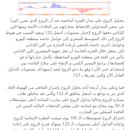
بتحليل الزوج على مدار الفترة الماضية نجد أن الزوج الذي تضرر كثيرا
من سعي المتداولين للإحتفاظ بحيازاتهم من الملاذات الآمنة ومنها الين
الياباني دفعوا الزوج لإختبار مستويات أسفل 122 ويعود السبب في هبوط
الزوج إلى ذلك المتوسط السعري إلى عوامل خاصة بمنطقة اليورو
وعوامل أخرى خاصة بالسعي لزيادة الحيازة من الين الياباني
لكن ننتظر خلال الفترة القادمة أن تقل شهية المشترين للين الياباني
بتأثير من الثقة في منطقة اليورو المحتفظة بكامل خياراتها لدعم
إقتصادها ( برامج التيسير الكمي و الإبقإء على سلاح الفائدة دون
إستخدام حتى الآن ) وهو ما دعم الزوج ليعيد إستهداف مستويات التداول
العادل الآن والتى نقدرها بـ 127
فنيا وعلى مدار أربعة أيام يحاول الزوج بإصرار التعافي من الهبوط الحاد
الذي مر به ودفع به أسفل مناطق الـ 122 والتى تعد مناطق طلب
ممتازة للزوج وحاليا يتداول الزوج على شارت الساعة أعلى متوسطات
الـ 50 يوم بنجاح مع إيجابية على مؤشر التدفقات المالية المبين في
النافذة السفلي من الشارت
إختراق الزوج لمتوسطات الـ 100 يوم سيثبت النظرة الإيجابية للزوج
وإعادة التداول أعلى مستويات الـ 123 ستؤكد قدرة الزوج على إعادة
إستهداف مستويات التداول العادل حول 127 لكن أولي الأهداف ستبقى