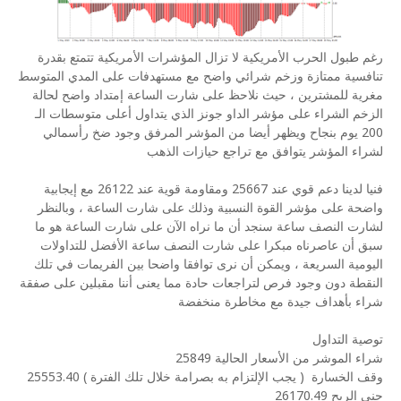
رغم طبول الحرب الأمريكية لا تزال المؤشرات الأمريكية تتمتع بقدرة
تنافسية ممتازة وزخم شرائي واضح مع مستهدفات على المدي المتوسط
مغرية للمشترين ، حيث نلاحظ على شارت الساعة إمتداد واضح لحالة
الزخم الشراء على مؤشر الداو جونز الذي يتداول أعلى متوسطات الـ
200 يوم بنجاح ويظهر أيضا من المؤشر المرفق وجود ضخ رأسمالي
لشراء المؤشر يتوافق مع تراجع حيازات الذهب
فنيا لدينا دعم قوي عند 25667 ومقاومة قوية عند 26122 مع إيجابية
واضحة على مؤشر القوة النسبية وذلك على شارت الساعة ، وبالنظر
لشارت النصف ساعة سنجد أن ما نراه الآن على شارت الساعة هو ما
سبق أن عاصرناه مبكرا على شارت النصف ساعة الأفضل للتداولات
اليومية السريعة ، ويمكن أن نرى توافقا واضحا بين الفريمات في تلك
النقطة دون وجود فرص لتراجعات حادة مما يعنى أننا مقبلين على صفقة
شراء بأهداف جيدة مع مخاطرة منخفضة
توصية التداول
شراء الموشر من الأسعار الحالية 25849
وقف الخسارة
( يجب الإلتزام به بصرامة خلال تلك الفترة ) 25553.40
جني الربح 26170.49