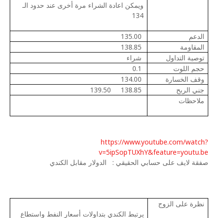
ويمكن اعادة الشراء مرة أخرى عند حدود الـ
134
الدعم
135.00
المقاومة
138.85
توصية التداول
شراء
حجم اللوت
0.1
وقف الخسارة
134.00
جني الربح
138.85
139.50
ملاحظات
https://www.youtube.com/watch?
v=5ipSopTUXhY&feature=youtu.be
صفقة لايف على حسابي الحقيقي :
الدولار مقابل الكندي
نظرة على الزوج
يرتبط الكندي بتداولات أسعار النفط واستطاع