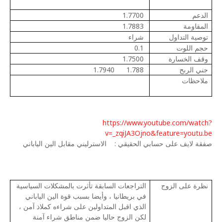
الدعم
1.7700
المقاومة
1.7883
توصية التداول
شراء
حجم اللوت
0.1
وقف الخسارة
1.7500
جني الربح
1.788
1.7940
ملاحظات
https://www.youtube.com/watch?
v=_zqiJA3Ojno&feature=youtu.be
صفقة لايف على حسابي الحقيقي :
الاسترليني مقابل الين الياباني
نظرة على الزوج
التراجعات السابقة تأثرت بالمشكلات السياسية
في بريطانيا ، وأيضا بسبب قوة الين الياباني
الذي اقبل المتداولين على شراءه كملاذ آمن ،
لكن الزوج حاليا ضمن مناطق شراء آمنة