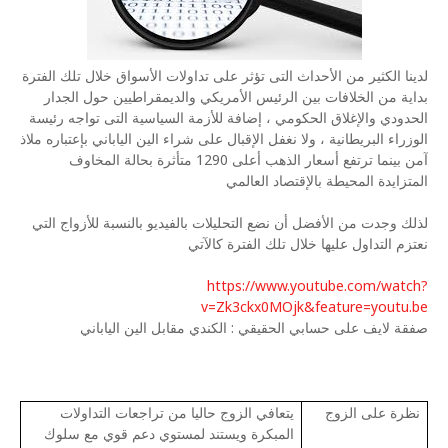
لدينا الكثير من الأحداث التى تؤثر على تداولات الأسواق خلال تلك الفترة
بداية من الخلافات بين الرئيس الأمريكي والديمقراطيين حول الجدار
الحدودي والإغلاق الحكومي ، إضافة للأزمة السياسية التى تواجه رئيسة
الوزراء البريطانية ، ولا نغفل الإقبال على شراء الين الياباني بإعتباره ملاذ
آمن بينما ترتفع أسعار الذهب أعلى 1290 متأثرة بحالة المخاوف
المتزايدة المحيطة بالإقتصاد العالمي
لذلك وجدت من الأفضل أن نضع التحليلات بالفيديو بالنسبة للأزواج التي
نعتزم التداول عليها خلال تلك الفترة كالآتي
https://www.youtube.com/watch?
v=Zk3ckx0MOjk&feature=youtu.be
صفقة لايف على حسابي الحقيقي : الكندي مقابل الين الياباني
نظرة على الزوج
يتعافي الزوج حاليا من تراجعات التداولات
المبكرة ويستند لمستوي دعم قوي مع سلوك