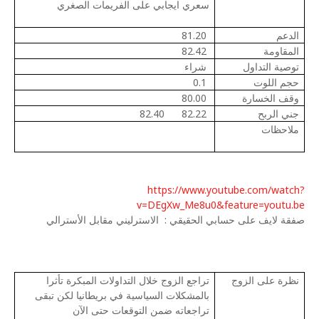
سعري ايجابي على الفريمات الصغري
الدعم
81.20
المقاومة
82.42
توصية التداول
شراء
حجم اللوت
0.1
وقف الخسارة
80.00
جني الربح
82.22
82.40
ملاحظات
https://www.youtube.com/watch?
v=DEgXw_Me8u0&feature=youtu.be
صفقة لايف على حسابي الحقيقي :
الاسترليني مقابل الأسترالي
نظرة على الزوج
تراجع الزوج خلال التداولات المبكرة تأثرا
بالمشكلات السياسية في بريطانيا لكن تبقى
تراجعاته ضمن التوقعات حتى الآن