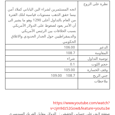
نظرة على الزوج
اتجه المستثمرين لشراء الين الياباني كملاذ آمن
بينما حقق الذهب مستويات قياسية لتلك الفترة
من العام بالتداول أعلى 1290 وهو ما يشير الى
أن الأمر يعود لضغوط على الدولار الأمريكي
بسبب الخلافات بين الرئيس الأمريكي
والديمقراطيين حول الجدار الحدودي والاغلاق
الحكومي
الدعم
106.00
المقاومة
108.7
توصية التداول
شراء
حجم اللوت
0.1
وقف الخسارة
105.00
جني الربح
108.7
109.00
ملاحظات
https://www.youtube.com/watch?
v=zjm9dz52Gow&feature=youtu.be
صفقة لايف على حسابي الحقيقي :
الدولار مقابل الفرنك السويسري