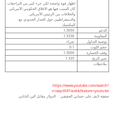
اظهار قوة واضحة لكن جزء كبير من التراجعات
كان السبب فيها هو الاغلاق الحكومي الأمريكي
والخلافات بين الرئيس الأمريكي
والديمقراطيين حول الجدار الحدودي مع
المكسيك
الدعم
1.3050
المقاومة
1.3336
توصية التداول
شراء
حجم اللوت
0.1
وقف الخسارة
1.3000
جني الربح
1.335
ملاحظات
https://www.youtube.com/watch?
v=iaqs30RTwzk&feature=youtu.be
صفقة لايف على حسابي الحقيقي :
الدولار مقابل الين الياباني