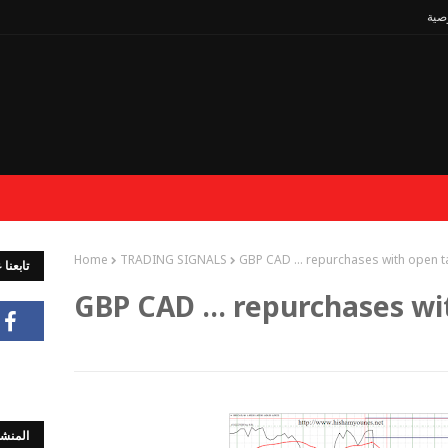
صية
Home
TRADING SIGNALS
GBP CAD ... repurchases with open t
تابعنا
GBP CAD ... repurchases wi
المنشو