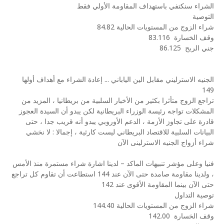
الشراء سنكتفي باستهداف المقاومة الأولي فقط
التوصية
شراء الزوج من المستويات الحالية 84.82
وقف الخسارة
83.116
جني الربح
86.125
الجنيه الاسترليني مقابل الين الياباني ... إعادة الشراء مع أهداف أولها
149
تراجع الزوج متأثرا بكثير من الأخبار السلبية من بريطانيا ، المزيد من
المشكلات تواجه رئيسة الوزراء البريطانية لكن يبدو أن السيدة العجوز
قادرة على تجاوز الأزمة ، الدعم الأوروبي يبدو أنه قريب جدا ، حتى
البيانات السلبية للاقتصاد البريطاني ليست كارثية ، إجمالا : لا نخشي
شراء أزواج الجنيه الاسترلينى الآن
فنيا وعلى مؤشر تنبيهات الماكد – لدينا اشارة شراء مستمرة منذ الأمس
، ولدينا مقاومة صامدة حتى الآن عند 144 استطاعت أن تقاوم كل تراجع
حتى الآن بينما المقاومة الأقوى عند 142
توصية التداول
شراء الزوج من المستويات الحالية 144.40
وقف الخسارة
142.00