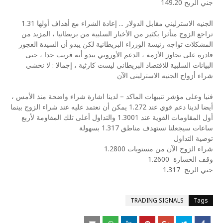
جني الربح 149.20
الجنيه الاسترليني مقابل الدولار ... إعادة الشراء مع أهداف أولها 1.31
تراجع الزوج متأثرا بكثير من الأخبار السلبية من بريطانيا ، المزيد من
المشكلات تواجه رئيسة الوزراء البريطانية لكن يبدو أن السيدة العجوز
قادرة على تجاوز الأزمة ، الدعم الأوروبي يبدو أنه قريب جدا ، حتى
البيانات السلبية للاقتصاد البريطاني ليست كارثية ، إجمالا : لا نخشي
شراء أزواج الجنيه الاسترلينى الآن
فنيا وعلى مؤشر تنبيهات الماكد – لدينا اشارة شراء واضحة منذ الأمس ،
أيضا لدينا دعم قوي عند 1.272 يمكن أن نعتمد عليه عند شراء الزوج بينما
أول المقاومات القوية عند 1.3001 والتداول أعلى تلك المقاومة لأربع
ساعات سيجعلنا نستهدف مناطق 1.317 بسهولة
توصية التداول
شراء الزوج الآن من مستويات 1.2800
وقف الخسارة
1.2600
جني الربح
1.317
TRADING SIGNALS
Tags