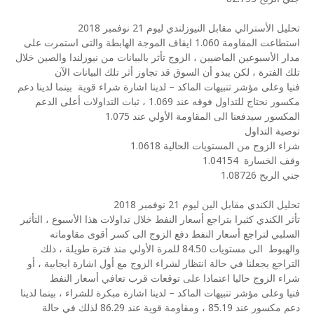
تحليل الأسترالي مقابل النيوزلندي ليوم 21 نوفمبر 2018
استطاعت المقاومة 1.060 ايقاف الموجة الهابطة والتى استمرت على
مدار الأسبوعين الماضيين ، الزوج تأثر بالبيانات من نيوزلندا والصين خلال
تلك الفترة ، لكن يبدو أن السوق قد تجاوز أثر تلك البيانات الآن
فنيا وعلى مؤشر تنبيهات الماكد – لدينا اشارة شراء قوية
بينما لدينا دعم
مكسور نحتاج للتداول فوقه عند 1.069 ، ثبات التداولات أعلى الدعم
المكسور سيدفعنا الى المقاومة الأولي عند 1.075
توصية التداول
شراء الزوج من المستويات الحالية 1.0618
وقف الخسارة
1.04154
جني الربح 1.08726
تحليل الكندي مقابل الين ليوم 21 نوفمبر 2018
تأثر الكندي كثيرا بتراجع أسعار النفط خلال تداولات هذا الأسبوع ، التأثير
السلبي لتراجع أسعار النفط دفع الزوج الى كسر أقوى مقاوماته
والهبوط
الى مستويات 84.50 للمرة الأولي منذ فترة طويلة ، ذلك
التراجع يجعلنا في حالة انتظار لشراء الزوج مع أول اشارة ايجابية ، أو
شراء الزوج حاليا اعتمادا على توقعات قرب تعافي أسعار النفط
فنيا وعلى مؤشر تنبيهات الماكد – لدينا اشارة مبكرة للشراء ، بينما لدينا
دعم مكسور عند 85.19 ، ومقاومة قوية عند 86.29 لذلك في حالة