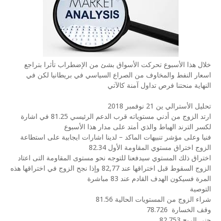
خلال هذا الأسبوع تحركت الأسواق بشئ من الإضطراب تأثرا بتراجع
اسعار النفط والمخاوف من الصراع السياسي في بريطانيا لكن في
النهاية منحتنا فرص تداول آمنة كالآتي
تحليل الأسترالي ين 21 نوفمبر 2018
ارتد الزوج من أدني مستوياته قرب الدعم الرئيسي 81.25 في اشارة
لكسر الترند الهباط والذي أمتد على مدار هذا الأسبوع
فنيا وعلى مؤشر تنبيهات الماكد – لدينا اشارات ايجابية على استطاعة
الزوج اختراق مستوي المقاومة الأول 82.34
اختراق ذلك المستوي سيدفعنا للتوجه نحو مستوى المقاومة التى اعتاد
الزوج السقوط قبل اختراقها عند 82,77 وإذا نجح الزوج في اختراقها هذه
المرة فسيكون الهدف القادم عند 83 مباشرة
التوصية
شراء الزوج من المستويات الحالية 81.56
وقف الخسارة
78.726
جني الربح 82.753