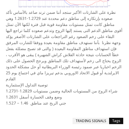
نظرة على الشارتات الأكبر ستجد أننا ضمن ترند صاعد بالأساس تأكد
صعوده بإرتكازه إلى مناطق دعم محددة عند 1.2729-1.2631 وهي
مناطق كانت تمثل مستويات مقاومة قوية قبل فترة لكنها الآن تمثل
أقوى مناطق الدعم التى يستند إليها الزوج وتدعم صعوده كلما تراجع اليها
البقاء على زخم الصعود رغم التراجعات على الشارتات الأصغر يؤكد
وجهة نظرنا
بأننا نستهدف مناطق مقاومة بعيدة ووفقا للشارت المرفق
فإن استهداف مناطق المقاومة البعيدة ( والتى قد تصبح مضللة بفعل
خطأ الحسابات نتيجة حادثة الفلاش كراش الشهيرة ) يبقى هو الأقرب ،
الزوج يحتاج الى زخم لأستهداف تلك المناطق ويرجح الحصول على ذلك
الزخم اخباريا عبر صمود رئيسة الوزراء البريطانية أو حل مشكلة الحدود
الايرلندية أو قبول الاتحاد الاوروبي بدعم تيريزا ماي في اجتماع يوم 25
القادم
توصية التداول الإستثمارية
شراء الزوج من المستويات الحالية وضمن مستويات 1.2829-1.2731
وضع وقف الخسارة أسفل 1.2631
جني الربح عند مناطق
1.46 – 1.527
TRADING SIGNALS
Tags