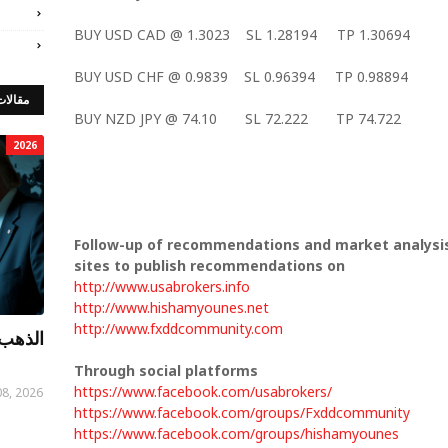
BUY USD CAD @ 1.3023
SL 1.28194
TP 1.30694
BUY USD CHF @ 0.9839
SL 0.96394
TP 0.98894
مقالات
BUY NZD JPY @ 74.10
SL 72.222
TP 74.722
2026
Follow-up of recommendations and market analysis
sites to publish recommendations on
http://www.usabrokers.info
http://www.hishamyounes.net
http://www.fxddcommunity.com
الذهب 
Through social platforms
https://www.facebook.com/usabrokers/
08, 2026
https://www.facebook.com/groups/Fxddcommunity
https://www.facebook.com/groups/hishamyounes