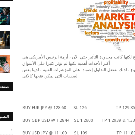
ع لكنها كانت محدودة التأثير حتي الآن ، أزمة الرئيس الأمريكي هي
أكثر الأحداث أهمية لكنها لم تؤثر كثيرا على الأسواق
وع ، لذلك نفضل التداول إعتمادا على المؤشرات الفنية ، لدينا بعض
الصفقات التى يمكن فتحها كالآتي
صفحتن
BUY EUR JPY @ 128.60
SL 126
TP 129.8
التصني
BUY GBP USD @ 1.2844
SL 1.2600
TP 1.2939 & 1.3
BUY USD JPY @ 111.00
SL 109
TP 111.8