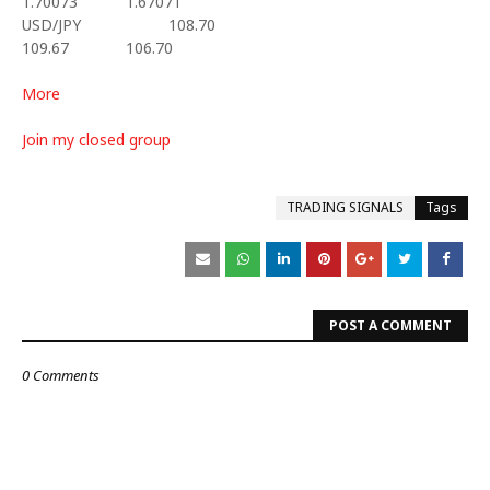
1.70073
1.67071
USD/JPY
108.70
109.67
106.70
More
Join my closed group
TRADING SIGNALS
Tags
POST A COMMENT
0 Comments