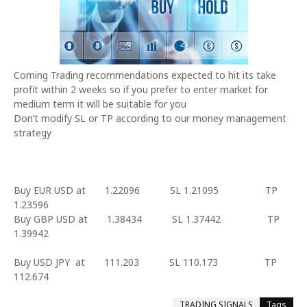
Coming Trading recommendations expected to hit its take
profit within 2 weeks so if you prefer to enter market for
medium term it will be suitable for you
Don’t modify SL or TP according to our money management
strategy
Buy EUR USD at 1.22096 SL 1.21095 TP
1.23596
Buy GBP USD at 1.38434 SL 1.37442 TP
1.39942
Buy USD JPY at 111.203 SL 110.173 TP
112.674
TRADING SIGNALS
Tags