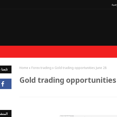
صية
Home
Forex trading
Gold trading opportunities June 28
تابعنا
Gold trading opportunities
المنشو