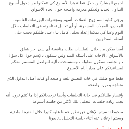
لجميع المشاركين خلال عطلة هذا الأسبوع كي تتمكنوا من دخول أسبوع
التداول الجديد ولديكم معرفة واضحة حول اتجاه الأسواق
يرجي كتابة اسم زوج العملات، أسهم ومؤشرات البورصات العالمية،
المعادن، العملات المشفرة، أو أي تحليل تحتاجونه في التعليقات خلال
اليوم وغدا كي يمكننا إعداد تحليل كامل بناء على طلبكم يجيب على
أسئلة المتداولين.
أيضا يمكن من خلال التعليقات طلب مناقشة أي شئ آخر يتعلق
بالأسواق ، الإجابة على أسئلة المتداولين ستكون بالإسم حول كل سؤال
، والجلسة ستكون مطولة ، وسنستحدث آلية للتواصل المستمر معكم
لمساعدتكم على مدار أيام الأسبوع
فقط ضع طلبك في خانة التعليق بلغة واضحة أو كتابة أصل التداول الذي
تحتاجه بصورة واضحة
بإنتظار طلباتكم في خانة التعليقات
وأيضا ترجيحاتكم إذا ما كنتم ترون أنه
يجب زيادة جلسات التحليل تلك لأكثر من جلسة أسبوعيا
ملحوظة: سيتم الإعلان عن تطور عملنا عليه كثيرا خلال الفترة الماضية
وسيتم الإعلان عنه أثناء جلسة التحليل ..تابعونا
تابعني على آرينسن