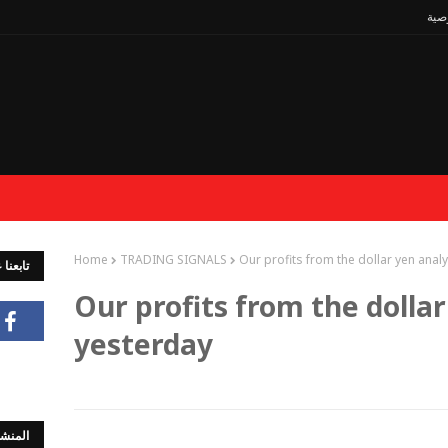
صية
Home
TRADING SIGNALS
Our profits from the dollar yen anal
تابعنا
Our profits from the dollar
yesterday
المنشو