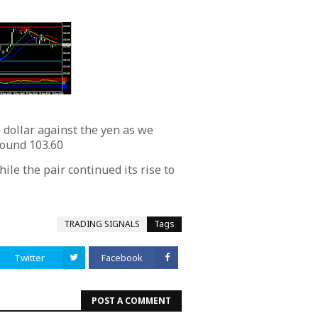
 dollar against the yen as we
round 103.60
hile the pair continued its rise to
TRADING SIGNALS
Tags
Twitter
Facebook
POST A COMMENT