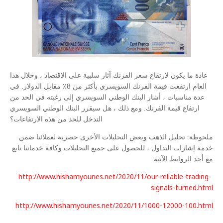
عادة ما يكون لارتفاع سعر الفرنك آثار سلبية على الاقتصاد ، وخلال هذا
العام ارتفعت قيمة الفرنك السويسري بأكثر من 8٪ مقابل الدولار. في
عدة مناسبات ، أشار البنك الوطني السويسري إلى رغبته في الحد من
ارتفاع قيمة الفرنك. ومع ذلك ، هل سيقرر البنك الوطني السويسري
التدخل للحد من هذه الارتفاعات؟
ملحوظة: تحليل الذهب وبعض التحليلات الأخرى حصرية لعملائنا ضمن
خدمة إشارات التداول ، للحصول على جميع التحليلات وكافة خدماتنا تابع
مع أحد الروابط الآتية
http://www.hishamyounes.net/2020/11/our-reliable-trading-
signals-turned.html
http://www.hishamyounes.net/2020/11/1000-12000-100.html