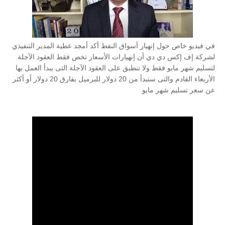
في فيديو خاص حول إنهيار أسواق النفط أكد أمجد عطية المدير التنفيذي
لشركة إف إكس دي دي أن إنهيارات الأسعار تخص فقط العقود الآجلة
لتسليم شهر مايو فقط ولا تنطبق على العقود الآجلة التى يبدأ العمل بها
الأربعاء القادم والتى ستبدأ من 20 دولار للبرميل بفارق 20 دولار أو أكثر
عن سعر تسليم شهر مايو