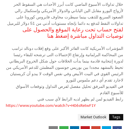
خلال تداولات الأسبوع الماضي كانت أبرز الأحداث هي السقوط الحر
لأزواج اليورو مقابل الين الياباني والدولار الأمريكي وإستكمال رالي
الصعود السريع للذهب بينما سيطرت مخاوف فايروس كورونا على
تداولات النفط لتدفع به دائما بإتجاه مستويات أدني من 51 دولار للبرميل
لفتح حساب تحت رعاية الموقع والحصول على
توصيات التداول مباشرة إضغط هنا
المؤشرات الأمريكية كانت الفائز الأكبر على وقع إفلات دونالد ترامب
من المحاكمة البرلمانية وإرتفاع الإحتمالات التى ترشحه للبقاء رئيسا
لدورة إنتخابية قادمة بينما بدأت الخلافات حول شكل الخروج البريطاني
تحيط بالمشهد مجددا بين بوريس جونسون المطمئن للدعم الأمريكي من
الرئيس القوي في البيت الأبيض وفي نفس الوقت لا يبدو أن كريستيان
لاجارد تقدم أي دعم ملموس لليورو
في الفيديو المرفق تحليل مفصل لفرص التداول وتوقعات الأسواق
للأسبوع القادم
رابط الفيديو لمن لم يظهر لديه الرابط لأي سبب فني
https://www.youtube.com/watch?v=H06sRetwF1Y
Market Outlook
Tags