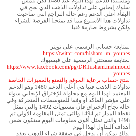
ومستندا للدعم لهذا اليوم عند 1480 لكن نلمس
سلوك إيجابي على تداولات الذهب الذي نجح في
البقاء أعلى الدعم رغم حالة التراجع التى صاحبت
تداولات هذا الأسبوع مما قد يمنحنا الفرصة للشراء
ولكن بشروط صارمة فنيا
لمتابعة حسابي الرسمي على تويتر
https://twitter.com/hisham_m_younes
لمتابعة صفحتي الرسمية على فيسبوك
https://www.facebook.com/pg/DR.hisham.mahmoud
.younes
لفتح حساب برعاية الموقع والتمتع بالمميزات الخاصة
تداولات الذهب فنيا هي أعلى الدعم 1480 وهو الدعم
المعتمد لهذا اليوم مع محاولة للإختراق الإيجابي سواء
على مؤشر الماكد أو وفقا للمتوسطات المتحركة وفي
حالة نجاح الإختراق فإن مستويات 1492 والتى تمثل
نقطة المدار ثم 1494 والتى تمثل المقاومة الأولي ثم
1498 والتى تمثل أقوى مقاومات اليوم ستكون ضمن
أهداف التداول لهذا اليوم
لذلك يمكن أن ندخل في صفقة شراء للذهب بعقد