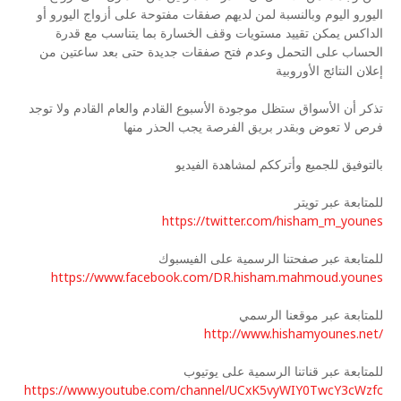
اليورو اليوم وبالنسبة لمن لديهم صفقات مفتوحة على أزواج اليورو أو
الداكس يمكن تقييد مستويات وقف الخسارة بما يتناسب مع قدرة
الحساب على التحمل وعدم فتح صفقات جديدة حتى بعد ساعتين من
إعلان النتائج الأوروبية
تذكر أن الأسواق ستظل موجودة الأسبوع القادم والعام القادم ولا توجد
فرص لا تعوض وبقدر بريق الفرصة يجب الحذر منها
بالتوفيق للجميع وأترككم لمشاهدة الفيديو
للمتابعة عبر تويتر
https://twitter.com/hisham_m_younes
للمتابعة عبر صفحتنا الرسمية على الفيسبوك
https://www.facebook.com/DR.hisham.mahmoud.younes
للمتابعة عبر موقعنا الرسمي
http://www.hishamyounes.net/
للمتابعة عبر قناتنا الرسمية على يوتيوب
https://www.youtube.com/channel/UCxK5vyWIY0TwcY3cWzfc