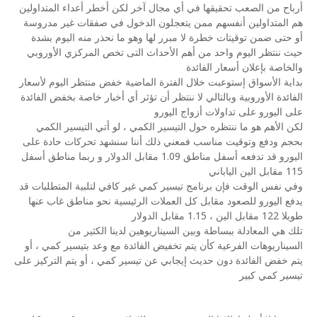
أرباح من الصعب تحقيقها في أي مجال آخر لكن أخطر أعداء المتداولين
هم المتداولين أنفسهم ممن يتعجلون الدخول في صفقات غير مدروسة
أو حتى ضمن توقيتات خطرة لا مبرر لها وهو ما نحذر منه اليوم بشدة
حيث ننتظر اليوم واحد من أهم الأحداث التى تخص المركزي الأوروبي
والخاصة بإعلان أسعار الفائدة
بداية الأسواق إستوعبت خلال الفترة الماضية خفض منتظر اليوم لأسعار
الفائدة الأوروبية وبالتالي لا ننتظر أن تؤثر أي أخبار خاصة بخفض الفائدة
على اليورو على تداولات أزواج اليورو
لكن الأهم هو ما ننتظره حول التيسير الكمي ، لو أتي التيسير الكمي
بحجم ودفع وتوقيت مناسب فمعني ذلك أننا سنشهد تحركات حادة على
اليورو قد تدفعه أسفل مناطق 1.09 مقابل الدولار و ربما مناطق أسفل
115 مقابل الين الياباني
وفي نفس الوقت فإن برنامج تيسير كمي غير كافي لتلبية المتطلبات قد
يدفع اليورو للصعود مقابل كل العملات الرئيسية نحو مناطق غاب عنها
طويلا 122 مقابل الين ، 1.15 مقابل الدولار
تلك هي المعادلة ببساطة وبين السيناريوهين لدينا الكثير من
السيناريوهات الفرعية كأن يتم تخفيض الفائدة مع وعد بتيسير كمي ، أو
يتم خفض الفائدة دون حديث إيجابي عن تيسير كمي ، أو يتم التركيز على
تيسير كمي كبير