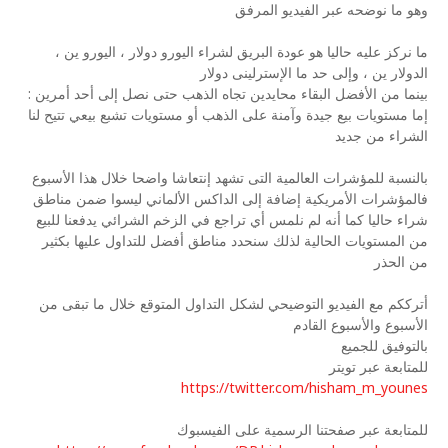
وهو ما نوضحه عبر الفيديو المرفق
ما نركز عليه حاليا هو عودة البريق لشراء اليورو دولار ، اليورو ين ،
الدولار ين ، وإلى حد ما الإسترلينى دولار
بينما من الأفضل البقاء محايدين تجاه الذهب حتى نصل إلى أحد أمرين :
إما مستويات بيع جيدة وآمنة على الذهب أو مستويات تشبع بيعي تتيح لنا
الشراء من جديد
بالنسبة للمؤشرات العالمية التى تشهد إنتعاشا واضحا خلال هذا الأسبوع
فالمؤشرات الأمريكية إضافة إلى الداكس الألماني ليسوا ضمن مناطق
شراء حاليا كما أنه لم نلمس أي تراجع في الزخم الشرائي يدفعنا للبيع
من المستويات الحالية لذلك سنحدد مناطق أفضل للتداول عليها بكثير
من الحذر
أترككم مع الفيديو التوضيحي لشكل التداول المتوقع خلال ما تبقى من
الأسبوع والأسبوع القادم
بالتوفيق للجميع
للمتابعة عبر تويتر
https://twitter.com/hisham_m_younes
للمتابعة عبر صفحتنا الرسمية على الفيسبوك