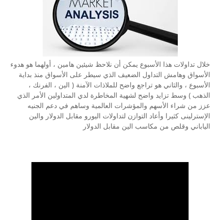
خلال تداولات هذا الأسبوع يمكن أن نلاحظ شيئين هامين ، أولهما هو هدوء
الأسواق وهامش التداول الضعيف الذي سيطر على الأسواق منذ بداية
الأسبوع ، والثاني هو تراجع واضح للملاذات الآمنة ( الين ، الفرنك ،
الذهب ) وسط تزايد واضح لشهية المخاطرة لدي المتداولين الأمر الذي
عزز من شراء الأسهم والمؤشرات العالمية وساهم في دعم الجنيه
الإسترلينى كثيرا وأعاد التوازن لتداولات اليورو مقابل الدولار والين
الياباني وقلص من مكاسب الين مقابل الدولار