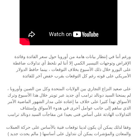
ورغم أننا في إنتظار بيانات هامة من أوروبا حول سعر الفائدة وفائدة
الإقراض وتوجهات التيسير الكمي إلا أننا لم نلحظ أي تداولات ضاغطة
على اليورو خلال ذلك الأسبوع بخلاف التوقعات ، بينما حافظ الدولار
الأمريكي على قوته رغم كل التوقعات بقرب خفض آخر للفائدة
على صعيد النزاع التجاري بين الولايات المتحدة وكل من الصين وأوروبا ،
لم يمنحنا السيد دونالد ترامب أي جديد عبر تويتر خلال هذا الأسبوع وترك
الأسواق تهدأ كثيرا على خلاف ما إعتاده على مدار الشهور الماضية الأمر
الذي ساهم إلى جانب عوامل أخرى في هدوء الأسواق وإستئناف
التداولات الهادئة على أساس فنى بعيدا عن مفاجآت السيد دونالد ترامب
وفقا لذلك يمكن أن يكون لدينا توقعات فنية بالأساس على حركة العملات
والمعادن والمؤشرات يمكن أن نتداول على أساسها ( مالم يحدث جديد )