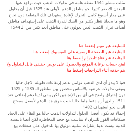
مثلت منطق 1544 نقطة هامة في تداولات الذهب حيث تراجع عنها
المعدن الأصفر كثيرا نحو مناطق الدعم الأولي عند 1525 قبل أن يحاول
على مدار أسبوع كامل التحرك لإعادة إستهداف تلك المنطقة دون نجاح
وهو ما يجعلنا ننظر بكثير من الشك لقدرة الذهب على إستهداف مناطق
أهداف ثيران الذهب الذين يعولون على مناطق أبعد كثيرا من الـ 1544
للمتابعة عبر تويتر إضغط هنا
للمتابعة عبر الصفحة الرسمية على الفيسبوك إضغط هنا
للمتابعة عبر قناة تليجرام إضغط هنا
لفتح حساب برعاية الموقع والحصول على بونص حقيقي قابل للتداول ولا
يتم حذفه أثناء التراجعات إضغط هنا
فنيا لا يبدو أن لدي الذهب عوامل تدعم إرتفاعات طويلة الاجل حاليا
وتبقى تداولات عرضية بالأساس محصور بين مناطق الـ 1535 و 1525
دون إختراق واضح في أي من الإتجاهين لكن يبقى لدينا دعم إضافي عند
1511 والذي أراه دعما هاما حاليا حيث خرق هذا الدعم لأسفل سيفتح
الباب نحو استهداف 1492
إجمالا قد يكون أفضل الحلول لتداولات الذهب حاليا هو البقاء على الحياد
فمكافآت الفوز للثيران لا تتناسب مع حجم المخاطرة لكن أيضا بالنسبة
للدببة ليست لدينا إشارات سلبية موثوق بها للدخول على صفقات بيع