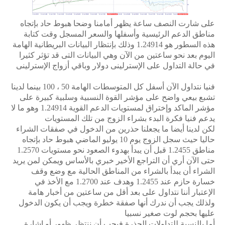
على شارت النصف ساعة يظهر أمامنا وضحا هبوط حاد بإتجاه
مناطق الدعم الرئيسية وأسفلها والسعر المسجل وقت كتابة
هذه السطور هو 1.24914 وذلك بإنتظار البيانات البريطانية الهامة
اليوم بعد نحو ساعتين من الآن وهي البيانات التى قد تؤثر كثيرا
في حالة التداول على الإسترلينى دولار وباقي أزواج الإسترلينى
فنيا نتداول الآن أسفل كل المتوسطات الهامة 50 ، 100 بينما لدينا
تشبع بيعي واضح على مؤشر القوة النسبية وسلبية كبيرة على
مؤشر الماكد وإختراق لمستويات الدعم القوية 1.24914 وهو ما لا
يدعم فنيا فكرة البدء بشراء الزوج من تلك المستويات
لكن لدينا أيضا ما يجعلنا حذرين من الدخول في صفقات الشراء
حاليا حيث سجل الزوج يوم 10 يوليو الماضي هبوط حاد بإتجاه
مناطق 1.2455 قبل أن يبدأ بهدوء الصعود نحو مستويات 1.2570
حتى الآن أري أن التراجع الأخير خبري بالأساس ويمكن لمن يريد
الشراء أن يبدأ بالشراء من المناطق الحالية مع وضع وقف
خسارة حازم عند 1.2455 وهدف عند 1.2700 مع الأخذ في
الإعتبار أننا نتداول على بعد أقل من ساعتين من أخبار هامة
ولذلك يجب أن ندرك أنها صفقة خطرة ويجب أن يكون الدخول
عليها بحجم لوت صغير نسبيا
أما بالنسبة للتداولات الحذرة فيجب أن ننتظر ظهور أو إشارة