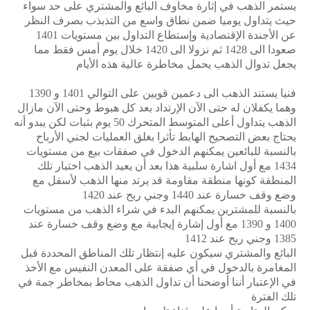
يستمر الذهب في إثارة مخاوف البائع والمشتري على حد سواء
حيث يتداول يوميا ضمن نطاق واسع من التذبذب بصرف النظر
عن الأجندة الإقتصادية وإستطاع التداول بين مستويات 1401
صعودا الى 1428 ثم نزولا الى 1420 خلال يوم أمس فقط مما
يجعل تدوال الذهب يحمل مخاطرة عالية هذه الأيام
فنيا يستند الذهب الى دعمين قويين على التوالي 1401 و 1390
وهما يكفلان له حتى الآن الإرتداد بعد كل هبوط وحتى الآن مازال
الذهب يتداول أعلى المتوسط المتحرك 50 يوم بثبات لكن يبدو أنه
يحتاج بعض التصحيح الهابط تأثرا بغلق العمليات لجني الأرباح
بالنسبة للبائعين يمكنهم الدخول في صفقات بيع من مستويات
1434 مع أول اشارة سلبية هذا بعد أن يعيد الذهب اختبار تلك
المنطقة كونها منطقة مقاومة قد يرتد منها الذهب لأسفل مع
وضع وقف خسارة عند 1440 وجني ربح عند 1420
بالنسبة للمشترين يمكنهم البدء في شراء الذهب من مستويات
1400 و 1390 مع أول إشارة إيجابية مع وضع وقف خسارة عند
1385 وجني ربح عند 1412
البائع والمشتري سيكون عليه إنتظار تلك المناطق المحددة قبل
المغامرة بالدخول في أي صفقة على المعدن النفيس مع الأخذ
في الإعتبار أننا أوضحنا أن تداول الذهب محاط بمخاطر جمة في
تلك الفترة