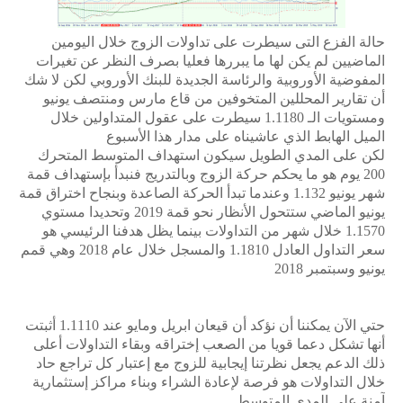
حالة الفزع التى سيطرت على تداولات الزوج خلال اليومين
الماضيين لم يكن لها ما يبررها فعليا بصرف النظر عن تغيرات
المفوضية الأوروبية والرئاسة الجديدة للبنك الأوروبي لكن لا شك
أن تقارير المحللين المتخوفين من قاع مارس ومنتصف يونيو
ومستويات الـ 1.1180 سيطرت على عقول المتداولين خلال
الميل الهابط الذي عاشيناه على مدار هذا الأسبوع
لكن على المدي الطويل سيكون استهداف المتوسط المتحرك
200 يوم هو ما يحكم حركة الزوج وبالتدريج فنبدأ بإستهداف قمة
شهر يونيو 1.132 وعندما تبدأ الحركة الصاعدة وبنجاح اختراق قمة
يونيو الماضي ستتحول الأنظار نحو قمة 2019 وتحديدا مستوي
1.1570 خلال شهر من التداولات بينما يظل هدفنا الرئيسي هو
سعر التداول العادل 1.1810 والمسجل خلال عام 2018 وهي قمم
يونيو وسبتمبر 2018
حتي الآن يمكننا أن نؤكد أن قيعان ابريل ومايو عند 1.1110 أثبتت
أنها تشكل دعما قويا من الصعب إختراقه وبقاء التداولات أعلى
ذلك الدعم يجعل نظرتنا إيجابية للزوج مع إعتبار كل تراجع حاد
خلال التداولات هو فرصة لإعادة الشراء وبناء مراكز إستثمارية
آمنة على المدي المتوسط