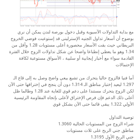
مع بداية التداولات الآسيوية وقبل دخول بورصة لندن يمكن أن نري
بوضوح أن أسعار تداول الجنيه الإسترلينى قد إستوعبت فوضي الخروج
البريطاني حيث بقت الأسعار محصورة أعلى مستويات 1.28 وأقل من
1.34 وهو ما يعطي إنطباعا واضحا عن شكل تداولات الزوج خلال الفترة
القادمة سواء مع أخبار إيجابية أو سلبية ، الأسواق مستوعبة لكافة
الإحتمالات
أما فنيا فالزوج حاليا يتحرك من تشبع بيعي واضح وصل به إلى قاع الـ
1.297 ليعيد إختبار مناطق الـ 1.314 دون أن ينجح في إختراقها حتى الآن
لكن الزوج يتحرك مستندا على دعم قوي للغاية عند 1.28 وطالما ظل
أعلى ذلك الدعم فإن فرص الإختراق لأعلى بإتجاه المقاومة الرئيسية
الأولي 1.322 يبقى قائما حتى الآن بشكل قوي
توصية التداول
شراء الزوج من المستويات الحالية 1.3060
مناطق جني الربح على ثلاث مستويات
جني الربح الأول 1.3195