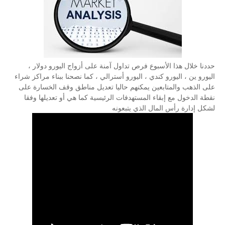
حددنا خلال هذا الأسبوع فرص تداول آمنة على أزواج اليورو دولار ،
اليورو ين ، اليورو كندي ، اليورو أسترالي ، كما نصحنا ببناء مراكز شراء
على الذهب والمتابعين يمكنهم حاليا تعديل مناطق وقف الخسارة على
نقطة الدخول مع إبقاء المستهدفات الرئيسية كما هي أو تعديلها وفقا
لشكل إدارة رأس المال الذي يتبعونه