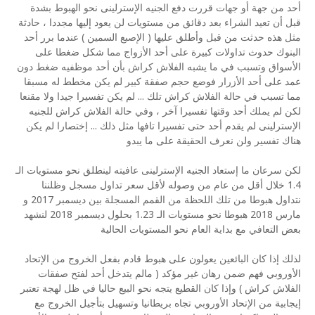
أحد من جهة أو جهات قررت دفع الجنيه الإسترلينى نحو الهبوط بشدة
قبل أن تعيد الشراء بعد دقائق من مستويات لن يعود إليها مجددا ، حادثة
مثل هذه حدثت من قبل وأطلق عليها ( الإصبع السمين ) عندما برر أحد
البنوك حدوث تداولات كبيرة على أحد الأزواج مما شكل ضغطا على
الأسواق وتسبب في ما يشبه الفلاش كراش بأن أحد موظفيه ضغط دون
عمد على أحد الأزرار فوضع حجم صفقة كبير لم يكن مخطط له مسبقا
مما تسبب في حالة الفلاش كراش تلك ... لم يكن تفسيرا جيدا ولا مقنعا
لكن لم يملك أحد وقتها تفسيرا آخر ، وفي حالة الفلاش كراش للجنيه
الإسترلينى لم يقدم أحد حتى تفسيرا تافها مثل ذلك ... إختصارا لم يكن
هناك تفسير ولن نعرف الحقيقة على ما يبدو
لكن سرعان ما إستعاد الجنيه الإسترلينى عافيته لينطلق نحو مستويات الـ
1.4 خلال أقل من عام من وصوله لأقل سعر تداول مسجل وظلننا
نتداول هبوطا من تلك اللحظة من القمم المسجلة بين ديسمبر 2017 و
مارس 2018 هبوطا نحو مستويات الـ 1.23 بحلول ديسمبر 2018 لنشهد
بعض التعافي مع بداية العام نحو المستويات الحالية
لذلك إذا كان البائعين يعولون على هبوط قادم بفعل الخروج من الإتحاد
الأوروبي فهم ضمن رهان غير مؤكد ( مالم يتدخل أحد لفتح صفقات
الفلاش كراش ) وإذا كان القطيع يتجه نحو البيع حاليا في ظل لهجة تعتبر
إيجابية من الإتحاد الأوروبي تجاه بريطانيا وتسهيل بتأجيل الخروج مع