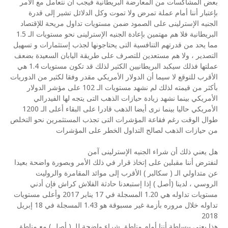
بعض المشاكسات من المعارضة البريطانية فيجب أن نتعامل مع الأمر
بإعتبار أننا أمام عملة تمرض ولا تموت وكل الدلائل تشير إلى قدرة
الجنيه الإسترلينى على الصمود ضمن مستويات تداول مريحة للإقتصاد
البريطانية فلا هم مهتمين بإعادة الجنيه الإسترلينى نحو مستويات الـ 1.5
مما يحد من قدرتهم التنافسية التى يحتاجونها لجذب إستثمارات و تسهيل
التصدير ، ولا هم مستعدين للتصرف على طريقة اليابان السعيدة بضعف
عملتها فذلك سيكبد البريطانيين الكثير لذلك قد تكون مستويات 1.4 هي
الأقرب للتوقع لا سيما أن الدولار الأمريكي مقدر وفقا لكثير من الدوريات
بأكثر من قيمته لذلك لم نشهد مستويات الـ 102 على مؤشر الدولار
الأمريكي بينما نشهد زيادة حيازات الذهب التى يتجه لها الفيدرالي
الأمريكي حاليا بينما نرى أيضا الذهب قادرا على البقاء أعلى الـ 1200
طوال الوقت رغم فقاعة المؤشرات التى تجذب المستثمرين نحو التخلص
من حيازات الذهب لصالح التداول الخطر على المؤشرات
هل يعني ذلك أن شراء الجنيه الإسترلينى آمن
لنفترض أننا مقبلين على إتخاذ قرار في ذلك الأمر وبصورة واضحة بعيدا
عن متداولي الـ ( سكالبر ) الأقرب إلى موائد المقامرة والروليت
الروسي ، لدينا (أصل ) إذا إستبعدنا حادثة الفلاش كراش فإن أدني
مستويات تداوله هي 1.20 المسجلة في 17 يناير 2017 وأعلى مستويات
تداوله خلال مروره بأزمة غير مسبوقة هو 1.43 المسجلة في 18 إبريل
2018
هذا يعني ببساطة أننا أمام مناطق شراء واضحة للـ ( أصل ) مع مناطق