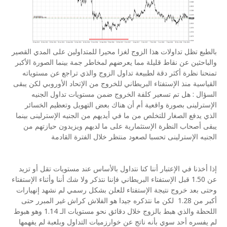
بالطبع تظل تداولات هذا الزوج لغزا محيرا للمتداولين على المدي القصير
والباحثين عن نقاط قليلة مما يعرضهم لمخاطر جمة بينما الصورة الأكبر
تمنحنا نظرة أكثر دقة لطبيعة تداول الزوج والذي تراجع عن مستوياته
القياسية منذ الإستفتاء البريطاني للخروج من الإتحاد الأوروبي لكن يبقى
السؤال : هل تم تسعير كلفة الخروج ضمن مستويات تداول الجنيه
الإسترلينى بصورة واقعية أم أن هناك بعض التهويل وتعظيم الخسائر
الذي يدفع الصغار للتخلص من ما في أيديهم من الجنيه الإسترلينى بينما
يبقى أصحاب النظرة الإستثمارية على ما لديهم ويزيدون حيازتهم من
الجنيه الإسترلينى تحسبا لصعود منتظر خلال الفترة القادمة
إذا أخذنا في الإعتبار أننا كنا نتداول بالأساس عند مستويات تقل أو تزيد
عن 1.50 قبل الإستفتاء البريطاني فإننا نتذكر ولا شك أننا وأثناء الإستفتاء
وحتى بعد خروج نتيجة الإستفتاء للعلن بشكل رسمي لم نشهد إنهيارات
أكبر من 1.28
لكن ما نتذكره جيدا هو الفلاش كراش غير المبرر حتى
اللحظة والذي هبط بالزوج خلال دقائق نحو مستويات الـ 1.14 وهو هبوط
لم يفسره أحد سوي بأنه ناتج عن خوارزميات التداول وبلعبة لم يفهمها