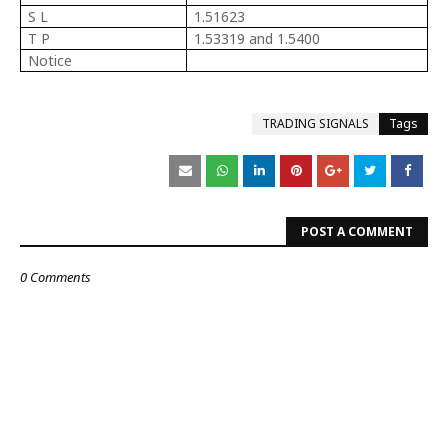
S L
1.51623
T P
1.53319 and 1.5400
Notice
TRADING SIGNALS
Tags
POST A COMMENT
0 Comments