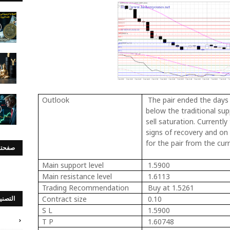
Outlook
The pair ended the days 
below the traditional sup
sell saturation. Currentl
signs of recovery and on
for the pair from the curr
صفحتن
Main support level
1.5900
Main resistance level
1.6113
Trading Recommendation
Buy at 1.5261
Contract size
0.10
التصني
S L
1.5900
T P
1.60748