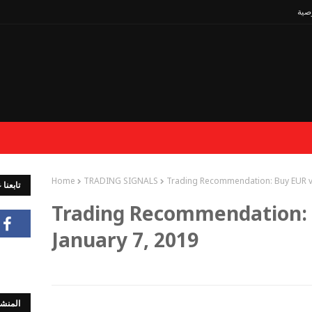
صية
Home
TRADING SIGNALS
Trading Recommendation: Buy EUR vs
تابعنا
Trading Recommendation: 
January 7, 2019
المنشو