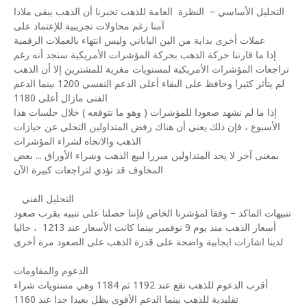
التحليل الأساسي –
النظرة
العامة للذهب تخبرنا أن الذهب يبقى ملاذا
آمنا رغم محاولات تجريبية للإعتماد على
عملات أخرى بداية من الين الياباني وليس انتهاء بالعملات الرقمية
إذا ما قارننا حركة الذهب بحركة المؤشرات الأمريكية سنجد أنه رغم
تراجعات المؤشرات الأمريكية لمستويات مغرية للمشترين إلا أن الذهب
لم يتأثر كثيرا وحافظ على البقاء أعلى الدعم النفسي 1200 بينما الدعم
الفنى مازال أعلى 1180
إذا ما لم نشهد صعودا للمؤشرات ( وهو ما نتوقعه ) خلال جلسات هذا
الأسبوع ، فإن ذلك يعني أن هناك رفض المتداولين التخلي عن حيازات
الذهب والاتجاه لشراء المؤشرات
بمعنى آخر لا يجد المتداولين مبررا لبيع الذهب وشراء الأوراق ... بعض
المخاوف قد تؤدي لتراجعات كبيرة الآن
التحليل الفني
تنبيهات الماكد – وفقا لمؤشرنا الخاص فإننا حصلنا على تنبيه بقرب صعود
أسعار الذهب منذ يوم 9 نوفمبر بينما كانت الأسعار عند 1213
، حاليا
لدينا اشارات ايجابية واضحة على قدرة الذهب على الصعود مرة أخرى
الدعوم والمقاومات
أقرب الدعوم للذهب تقع عند 1192 ثم 1184 وهي مستويات شراء
تقليدية للذهب بينما الدعم الأقوى يظل بعيدا جدا عند 1160