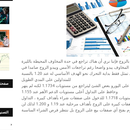
بالزوج فإننا نري أن هناك تراجع في حدة المخاوف المحيطة بالليرة
ع المخاوف يبدو واضحا رغم تراجعات الأمس ويبدو الزوج صامدا في
معركته للوصول إلى مستويات 1.1850 والتى تمثل فقط بداية التحرك نحو الهدف الأساسي له عند 1.20 بالنسبة
للمتداولين على المدي الطويل
صفحتن
فنيا تراجعات الليرة التركية أمس أثرت على اليورو بعض الشئ ليتراجع من مستويات 1.1734 لكنه لم ينهر
وحافظ على التداول أعلى مستويات الدعم الأهم عند 1.155
لذلك ننتظر عودة الزوج للتداول أعلى مستويات 1.1718 للدخول على صفقات شراء بأهداف كبيرة ، التداول
أعلى مستويات 1.1750 يدفعنا للدخول في صفقات كبيرة على الزوج بأهداف مرحلية عند 1.19 و 1.200 لذلك لن
م بفتح أي صفقات بيع على الزوج بل ننتظر فرص الشراء المناسبة
التصني