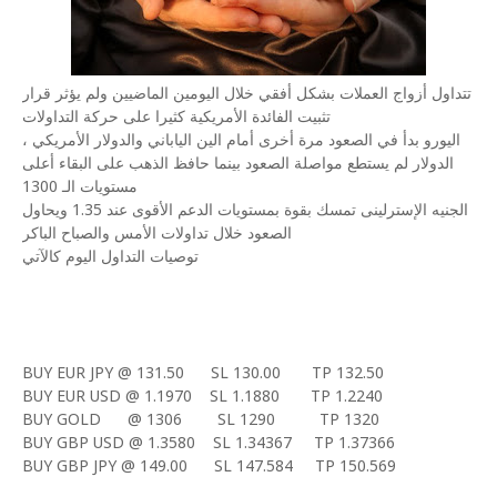
تتداول أزواج العملات بشكل أفقي خلال اليومين الماضيين ولم يؤثر قرار
تثبيت الفائدة الأمريكية كثيرا على حركة التداولات
اليورو بدأ في الصعود مرة أخرى أمام الين الياباني والدولار الأمريكي ،
الدولار لم يستطع مواصلة الصعود بينما حافظ الذهب على البقاء أعلى
مستويات الـ 1300
الجنيه الإسترلينى تمسك بقوة بمستويات الدعم الأقوى عند 1.35 ويحاول
الصعود خلال تداولات الأمس والصباح الباكر
توصيات التداول اليوم كالآتي
BUY EUR JPY @ 131.50
SL 130.00
TP 132.50
BUY EUR USD @ 1.1970
SL 1.1880
TP 1.2240
BUY GOLD
@ 1306
SL 1290
TP 1320
BUY GBP USD @ 1.3580
SL 1.34367
TP 1.37366
BUY GBP JPY @ 149.00
SL 147.584
TP 150.569