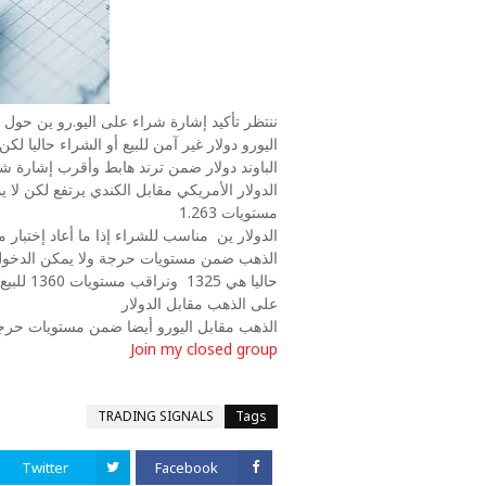
ننتظر تأكيد إشارة شراء على اليو.رو ين حول مستو
اليورو دولار غير آمن للبيع أو الشراء حاليا لكن 
الباوند دولار ضمن ترند هابط وأقرب إشارة شراء 
الدولار الأمريكي مقابل الكندي يرتفع لكن لا
مستويات 1.263
الدولار ين
مناسب للشراء إذا ما أعاد إختبار مستوي
الذهب ضمن مستويات حرجة ولا يمكن الدخول عل
حاليا هي 1325
ونراقب 
على الذهب مقابل الدولار
الذهب مقابل اليورو أيضا ضمن مستويات حرجة 
Join my closed group
TRADING SIGNALS
Tags
Twitter
Facebook